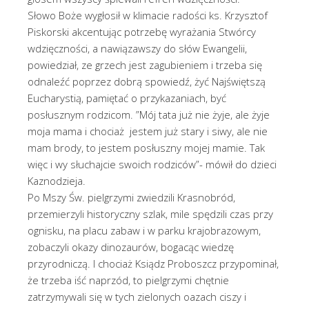
Słowo Boże wygłosił w klimacie radości ks. Krzysztof
Piskorski akcentując potrzebę wyrażania Stwórcy
wdzięczności, a nawiązawszy do słów Ewangelii,
powiedział, ze grzech jest zagubieniem i trzeba się
odnaleźć poprzez dobrą spowiedź, żyć Najświętszą
Eucharystią, pamiętać o przykazaniach, być
posłusznym rodzicom. ”Mój tata już nie żyje, ale żyje
moja mama i chociaż jestem już stary i siwy, ale nie
mam brody, to jestem posłuszny mojej mamie. Tak
więc i wy słuchajcie swoich rodziców”- mówił do dzieci
Kaznodzieja.
Po Mszy Św. pielgrzymi zwiedzili Krasnobród,
przemierzyli historyczny szlak, mile spędzili czas przy
ognisku, na placu zabaw i w parku krajobrazowym,
zobaczyli okazy dinozaurów, bogacąc wiedzę
przyrodniczą. I chociaż Ksiądz Proboszcz przypominał,
że trzeba iść naprzód, to pielgrzymi chętnie
zatrzymywali się w tych zielonych oazach ciszy i