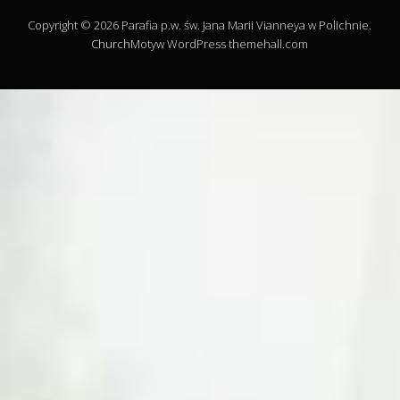
Copyright © 2026 Parafia p.w. św. Jana Marii Vianneya w Polichnie.
Church
Motyw WordPress themehall.com