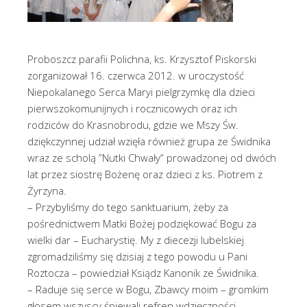
Proboszcz parafii Polichna, ks. Krzysztof Piskorski
zorganizował 16. czerwca 2012. w uroczystość
Niepokalanego Serca Maryi pielgrzymkę dla dzieci
pierwszokomunijnych i rocznicowych oraz ich
rodziców do Krasnobrodu, gdzie we Mszy Św.
dziękczynnej udział wzięła również grupa ze Świdnika
wraz ze scholą ”Nutki Chwały” prowadzonej od dwóch
lat przez siostrę Bożenę oraz dzieci z ks. Piotrem z
Żyrzyna.
– Przybyliśmy do tego sanktuarium, żeby za
pośrednictwem Matki Bożej podziękować Bogu za
wielki dar – Eucharystię. My z diecezji lubelskiej
zgromadziliśmy się dzisiaj z tego powodu u Pani
Roztocza – powiedział Ksiądz Kanonik ze Świdnika.
– Raduje się serce w Bogu, Zbawcy moim – gromkim
głosem wszyscy śpiewali refren wdzięczności.