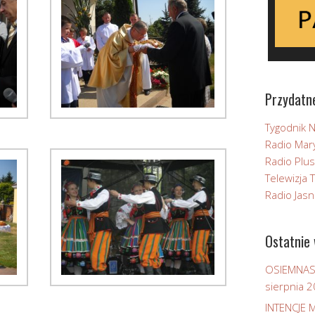
Przydatne
Tygodnik Ni
Radio Mar
Radio Plus
Telewizja
Radio Jas
Ostatnie 
OSIEMNAS
sierpnia 
INTENCJE 